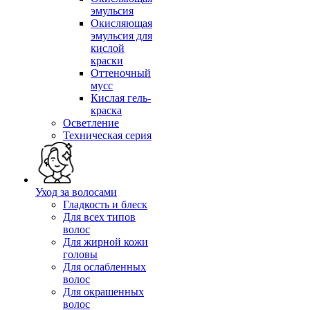
эмульсия
Окисляющая
эмульсия для
кислой
краски
Оттеночный
мусс
Кислая гель-
краска
Осветление
Техническая серия
Уход за волосами
Гладкость и блеск
Для всех типов
волос
Для жирной кожи
головы
Для ослабленных
волос
Для окрашенных
волос