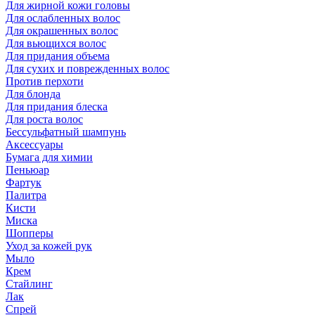
Для жирной кожи головы
Для ослабленных волос
Для окрашенных волос
Для вьющихся волос
Для придания объема
Для сухих и поврежденных волос
Против перхоти
Для блонда
Для придания блеска
Для роста волос
Бессульфатный шампунь
Аксессуары
Бумага для химии
Пеньюар
Фартук
Палитра
Кисти
Миска
Шопперы
Уход за кожей рук
Мыло
Крем
Стайлинг
Лак
Спрей