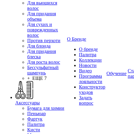
Для вьющихся
волос
Для придания
объема
Для сухих и
поврежденных
волос
О Бренде
Против перхоти
Для блонда
О бренде
Для придания
Палитра
блеска
Коллекции
Для роста волос
Новости
Бессульфатный
Видео
Ст
шампунь
Обучение
Программа
па
+ ЕЩЕ 7
лояльности
Конструктор
уходов
Задать
Аксессуары
вопрос
Бумага для химии
Пеньюар
Фартук
Палитра
Кисти