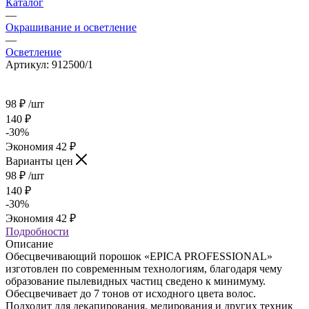
Каталог
—
Окрашивание и осветление
—
Осветление
Артикул:
912500/1
98
₽
/шт
140
₽
-
30
%
Экономия
42
₽
Варианты цен
98
₽
/шт
140
₽
-
30
%
Экономия
42
₽
Подробности
Описание
Обесцвечивающий порошок «EPICA PROFESSIONAL»
изготовлен по современным технологиям, благодаря чему
образование пылевидных частиц сведено к минимуму.
Обесцвечивает до 7 тонов от исходного цвета волос.
Подходит для декапирования, мелирования и других техник