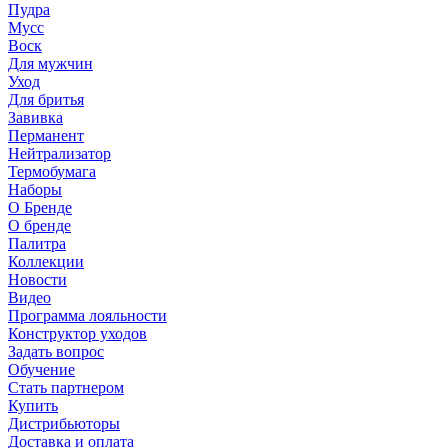
Пудра
Мусс
Воск
Для мужчин
Уход
Для бритья
Завивка
Перманент
Нейтрализатор
Термобумага
Наборы
О Бренде
О бренде
Палитра
Коллекции
Новости
Видео
Программа лояльности
Конструктор уходов
Задать вопрос
Обучение
Стать партнером
Купить
Дистрибьюторы
Доставка и оплата