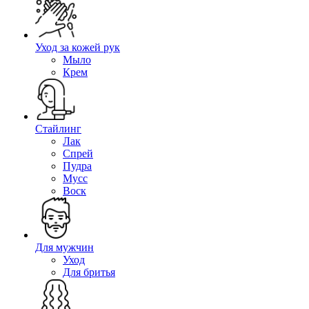
Уход за кожей рук
Мыло
Крем
Стайлинг
Лак
Спрей
Пудра
Мусс
Воск
Для мужчин
Уход
Для бритья