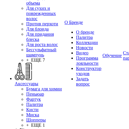
объема
Для сухих и
поврежденных
волос
О Бренде
Против перхоти
Для блонда
О бренде
Для придания
Палитра
блеска
Коллекции
Для роста волос
Новости
Бессульфатный
Видео
Ст
шампунь
Обучение
Программа
па
+ ЕЩЕ 7
лояльности
Конструктор
уходов
Задать
Аксессуары
вопрос
Бумага для химии
Пеньюар
Фартук
Палитра
Кисти
Миска
Шопперы
+ ЕЩЕ 1