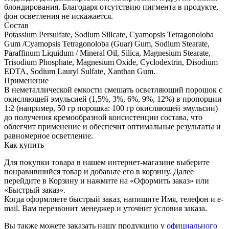
блондирования. Благодаря отсутствию пигмента в продукте,
фон осветления не искажается.
Состав
Potassium Persulfate, Sodium Silicate, Cyamopsis Tetragonoloba
Gum /Cyamopsis Tetragonoloba (Guar) Gum, Sodium Stearate,
Paraffinum Liquidum / Mineral Oil, Silica, Magnesium Stearate,
Trisodium Phosphate, Magnesium Oxide, Cyclodextrin, Disodium
EDTA, Sodium Lauryl Sulfate, Xanthan Gum.
Применение
В неметаллической емкости смешать осветляющий порошок с
окисляющей эмульсией (1,5%, 3%, 6%, 9%, 12%) в пропорции
1:2 (например, 50 гр порошка: 100 гр окисляющей эмульсии)
до получения кремообразной консистенции состава, что
облегчит применение и обеспечит оптимальные результаты и
равномерное осветление.
Как купить
Для покупки товара в нашем интернет-магазине выберите
понравившийся товар и добавьте его в корзину. Далее
перейдите в Корзину и нажмите на «Оформить заказ» или
«Быстрый заказ».
Когда оформляете быстрый заказ, напишите Имя, телефон и e-
mail. Вам перезвонит менеджер и уточнит условия заказа.
Вы также можете заказать нашу продукцию у
официального