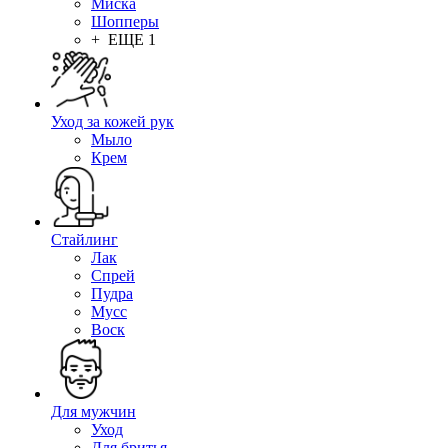
Миска
Шопперы
+ ЕЩЕ 1
Уход за кожей рук
Мыло
Крем
Стайлинг
Лак
Спрей
Пудра
Мусс
Воск
Для мужчин
Уход
Для бритья