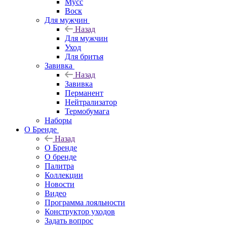
Мусс
Воск
Для мужчин
Назад
Для мужчин
Уход
Для бритья
Завивка
Назад
Завивка
Перманент
Нейтрализатор
Термобумага
Наборы
О Бренде
Назад
О Бренде
О бренде
Палитра
Коллекции
Новости
Видео
Программа лояльности
Конструктор уходов
Задать вопрос