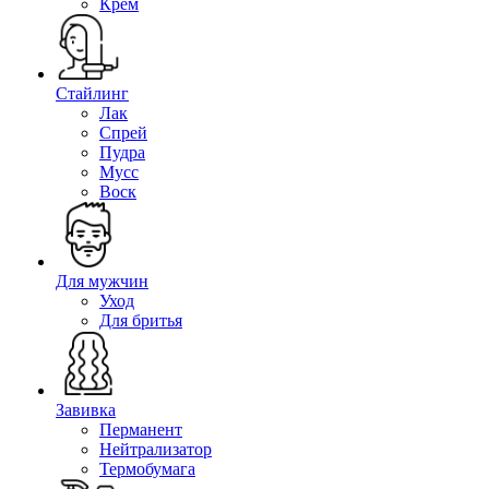
Крем
Стайлинг
Лак
Спрей
Пудра
Мусс
Воск
Для мужчин
Уход
Для бритья
Завивка
Перманент
Нейтрализатор
Термобумага