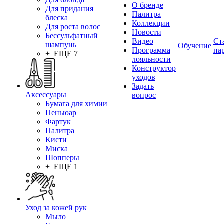
О бренде
Для придания
Палитра
блеска
Коллекции
Для роста волос
Новости
Бессульфатный
Видео
Ст
шампунь
Обучение
Программа
па
+ ЕЩЕ 7
лояльности
Конструктор
уходов
Задать
Аксессуары
вопрос
Бумага для химии
Пеньюар
Фартук
Палитра
Кисти
Миска
Шопперы
+ ЕЩЕ 1
Уход за кожей рук
Мыло