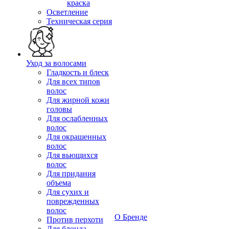
краска
Осветление
Техническая серия
Уход за волосами
Гладкость и блеск
Для всех типов
волос
Для жирной кожи
головы
Для ослабленных
волос
Для окрашенных
волос
Для вьющихся
волос
Для придания
объема
Для сухих и
поврежденных
волос
О Бренде
Против перхоти
Для блонда