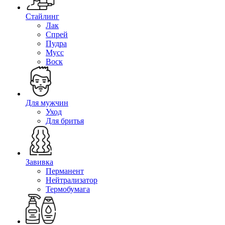
Стайлинг
Лак
Спрей
Пудра
Мусс
Воск
Для мужчин
Уход
Для бритья
Завивка
Перманент
Нейтрализатор
Термобумага