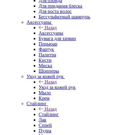
Для блонда
Для придания блеска
Для роста волос
Бессульфатный шампунь
Аксессуары
Назад
Аксессуары
Бумага для химии
Пеньюар
Фартук
Палитра
Кисти
Миска
Шопперы
Уход за кожей рук
Назад
Уход за кожей рук
Мыло
Крем
Стайлинг
Назад
Стайлинг
Лак
Спрей
Пудра