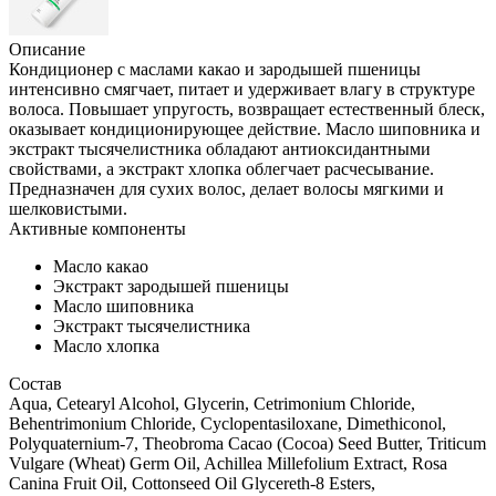
Описание
Кондиционер с маслами какао и зародышей пшеницы
интенсивно смягчает, питает и удерживает влагу в структуре
волоса. Повышает упругость, возвращает естественный блеск,
оказывает кондиционирующее действие. Масло шиповника и
экстракт тысячелистника обладают антиоксидантными
свойствами, а экстракт хлопка облегчает расчесывание.
Предназначен для сухих волос, делает волосы мягкими и
шелковистыми.
Активные компоненты
Масло какао
Экстракт зародышей пшеницы
Масло шиповника
Экстракт тысячелистника
Масло хлопка
Состав
Aqua, Cetearyl Alcohol, Glycerin, Cetrimonium Chloride,
Behentrimonium Chloride, Cyclopentasiloxane, Dimethiconol,
Polyquaternium-7, Theobroma Cacao (Cocoa) Seed Butter, Triticum
Vulgare (Wheat) Germ Oil, Achillea Millefolium Extract, Rosa
Canina Fruit Oil, Cottonseed Oil Glycereth-8 Esters,