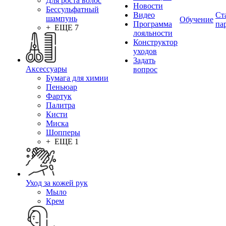
Для роста волос
Новости
Бессульфатный
Видео
Ст
шампунь
Обучение
Программа
па
+ ЕЩЕ 7
лояльности
Конструктор
уходов
Задать
Аксессуары
вопрос
Бумага для химии
Пеньюар
Фартук
Палитра
Кисти
Миска
Шопперы
+ ЕЩЕ 1
Уход за кожей рук
Мыло
Крем