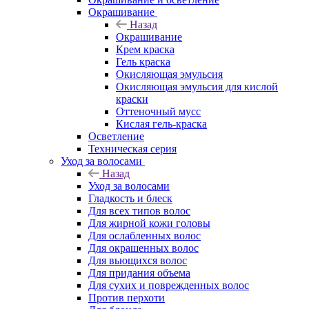
Окрашивание
Назад
Окрашивание
Крем краска
Гель краска
Окисляющая эмульсия
Окисляющая эмульсия для кислой
краски
Оттеночный мусс
Кислая гель-краска
Осветление
Техническая серия
Уход за волосами
Назад
Уход за волосами
Гладкость и блеск
Для всех типов волос
Для жирной кожи головы
Для ослабленных волос
Для окрашенных волос
Для вьющихся волос
Для придания объема
Для сухих и поврежденных волос
Против перхоти