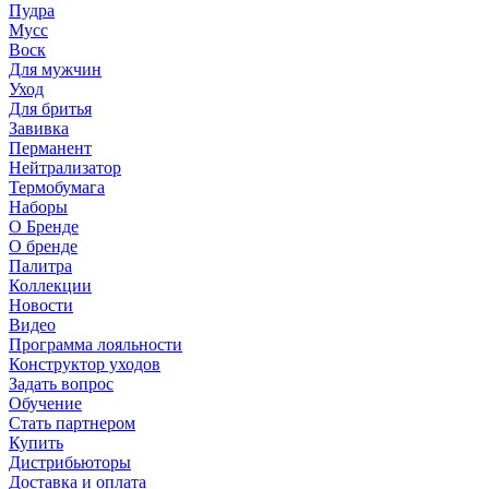
Пудра
Мусс
Воск
Для мужчин
Уход
Для бритья
Завивка
Перманент
Нейтрализатор
Термобумага
Наборы
О Бренде
О бренде
Палитра
Коллекции
Новости
Видео
Программа лояльности
Конструктор уходов
Задать вопрос
Обучение
Стать партнером
Купить
Дистрибьюторы
Доставка и оплата