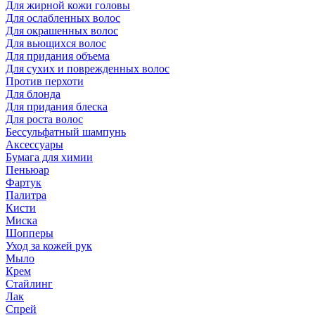
Для жирной кожи головы
Для ослабленных волос
Для окрашенных волос
Для вьющихся волос
Для придания объема
Для сухих и поврежденных волос
Против перхоти
Для блонда
Для придания блеска
Для роста волос
Бессульфатный шампунь
Аксессуары
Бумага для химии
Пеньюар
Фартук
Палитра
Кисти
Миска
Шопперы
Уход за кожей рук
Мыло
Крем
Стайлинг
Лак
Спрей