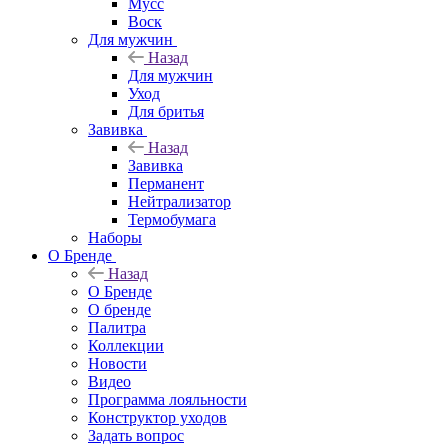
Мусс
Воск
Для мужчин
Назад
Для мужчин
Уход
Для бритья
Завивка
Назад
Завивка
Перманент
Нейтрализатор
Термобумага
Наборы
О Бренде
Назад
О Бренде
О бренде
Палитра
Коллекции
Новости
Видео
Программа лояльности
Конструктор уходов
Задать вопрос