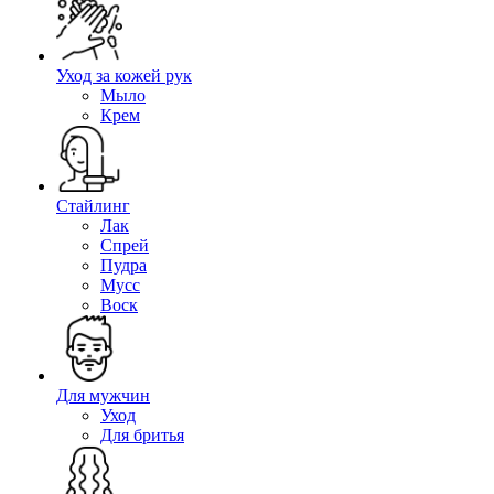
Уход за кожей рук
Мыло
Крем
Стайлинг
Лак
Спрей
Пудра
Мусс
Воск
Для мужчин
Уход
Для бритья