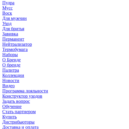
Пудра
Мусс
Воск
Для мужчин
Уход
Для бритья
Завивка
Перманент
Нейтрализатор
Термобумага
Наборы
О Бренде
О бренде
Палитра
Коллекции
Новости
Видео
Программа лояльности
Конструктор уходов
Задать вопрос
Обучение
Стать партнером
Купить
Дистрибьюторы
Доставка и оплата