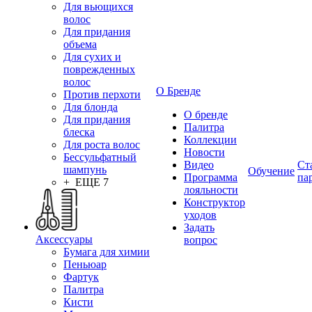
Для вьющихся
волос
Для придания
объема
Для сухих и
поврежденных
волос
О Бренде
Против перхоти
Для блонда
О бренде
Для придания
Палитра
блеска
Коллекции
Для роста волос
Новости
Бессульфатный
Видео
Ст
шампунь
Обучение
Программа
па
+ ЕЩЕ 7
лояльности
Конструктор
уходов
Задать
Аксессуары
вопрос
Бумага для химии
Пеньюар
Фартук
Палитра
Кисти