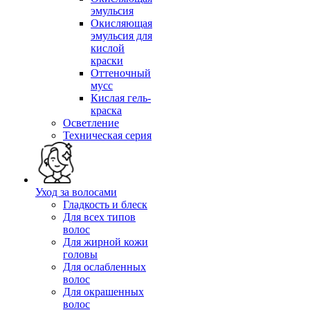
эмульсия
Окисляющая
эмульсия для
кислой
краски
Оттеночный
мусс
Кислая гель-
краска
Осветление
Техническая серия
Уход за волосами
Гладкость и блеск
Для всех типов
волос
Для жирной кожи
головы
Для ослабленных
волос
Для окрашенных
волос