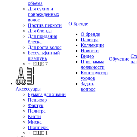
объема
Для сухих и
поврежденных
волос
О Бренде
Против перхоти
Для блонда
О бренде
Для придания
Палитра
блеска
Коллекции
Для роста волос
Новости
Бессульфатный
Видео
Ст
шампунь
Обучение
Программа
па
+ ЕЩЕ 7
лояльности
Конструктор
уходов
Задать
Аксессуары
вопрос
Бумага для химии
Пеньюар
Фартук
Палитра
Кисти
Миска
Шопперы
+ ЕЩЕ 1