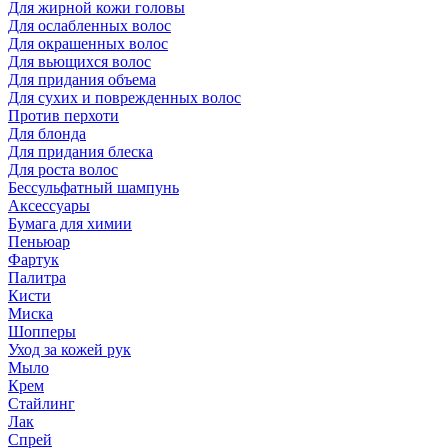
Для жирной кожи головы
Для ослабленных волос
Для окрашенных волос
Для вьющихся волос
Для придания объема
Для сухих и поврежденных волос
Против перхоти
Для блонда
Для придания блеска
Для роста волос
Бессульфатный шампунь
Аксессуары
Бумага для химии
Пеньюар
Фартук
Палитра
Кисти
Миска
Шопперы
Уход за кожей рук
Мыло
Крем
Стайлинг
Лак
Спрей