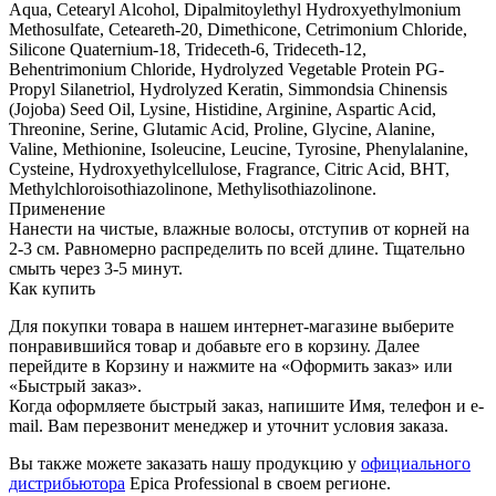
Aqua, Cetearyl Alcohol, Dipalmitoylethyl Hydroxyethylmonium
Methosulfate, Ceteareth-20, Dimethicone, Cetrimonium Chloride,
Silicone Quaternium-18, Trideceth-6, Trideceth-12,
Behentrimonium Chloride, Hydrolyzed Vegetable Protein PG-
Propyl Silanetriol, Hydrolyzed Keratin, Simmondsia Chinensis
(Jojoba) Seed Oil, Lysine, Histidine, Arginine, Aspartic Acid,
Threonine, Serine, Glutamic Acid, Proline, Glycine, Alanine,
Valine, Methionine, Isoleucine, Leucine, Tyrosine, Phenylalanine,
Cysteine, Hydroxyethylcellulose, Fragrance, Citric Acid, BHT,
Methylchloroisothiazolinone, Methylisothiazolinone.
Применение
Нанести на чистые, влажные волосы, отступив от корней на
2-3 см. Равномерно распределить по всей длине. Тщательно
смыть через 3-5 минут.
Как купить
Для покупки товара в нашем интернет-магазине выберите
понравившийся товар и добавьте его в корзину. Далее
перейдите в Корзину и нажмите на «Оформить заказ» или
«Быстрый заказ».
Когда оформляете быстрый заказ, напишите Имя, телефон и e-
mail. Вам перезвонит менеджер и уточнит условия заказа.
Вы также можете заказать нашу продукцию у
официального
дистрибьютора
Epica Professional в своем регионе.