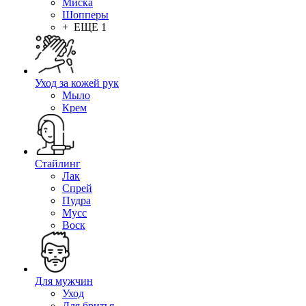
Миска
Шопперы
+ ЕЩЕ 1
Уход за кожей рук
Мыло
Крем
Стайлинг
Лак
Спрей
Пудра
Мусс
Воск
Для мужчин
Уход
Для бритья