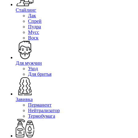
Стайлинг
Лак
Спрей
Пудра
Мусс
Воск
Для мужчин
Уход
Для бритья
Завивка
Перманент
Нейтрализатор
Термобумага