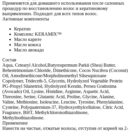
Применяется для домашнего использования после салонных
процедур по восстановлению волос и кератиновому
выпрямлению. Подходит для всех типов волос.
Активные компоненты
Кератин
Комплекс KERAMIX™
Масло карите
Масло кокоса
Масло авокадо
Состав
Aqua, Cetearyl Alcohol,Butyrospermum Parkii (Shea) Butter,
Behentrimonium Chloride, Dimethicone, Cocos Nucifera (Coconut)
Oil, Amodimethicone/Morpholinomethyl Silsesquioxane
Copolymer, Trideceth-5, Glycerin, Hydrolyzed Vegetable Protein
PG-Propyl Silanetriol, Hydrolyzed Keratin, Persea Gratissima
(Avocado) Oil, Lysine, Histidine, Arginine, Aspartic Acid,
Threonine, Serine, Glutamic Acid, Proline, Glycine, Alanine,
Valine, Methionine, Isoleucine, Leucine, Tyrosine, Phenylalanine,
Cysteine, Polyquaternium-37, Hydroxyethylcellulose, Citric Acid,
Fragrance, BHT, Methylchloroisothiazolinone,
Methylisothiazolinone.
Применение
Нанести на чистые, отжатые волосы, отступив от корней на 2-