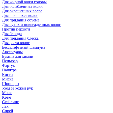
Для жирной кожи головы
Для ослабленных волос
Для окрашенных волос
Для вьющихся волос
Для придания объема
Для сухих и поврежденных волос
Против перхоти
Для блонда
Для придания блеска
Для роста волос
Бессульфатный шампунь
Аксессуары
Бумага для химии
Пеньюар
Фартук
Палитра
Кисти
Миска
Шопперы
Уход за кожей рук
Мыло
Крем
Стайлинг
Лак
Спрей