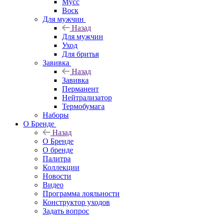
Мусс
Воск
Для мужчин
Назад
Для мужчин
Уход
Для бритья
Завивка
Назад
Завивка
Перманент
Нейтрализатор
Термобумага
Наборы
О Бренде
Назад
О Бренде
О бренде
Палитра
Коллекции
Новости
Видео
Программа лояльности
Конструктор уходов
Задать вопрос