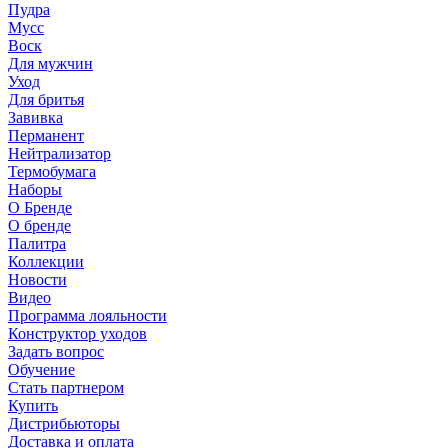
Пудра
Мусс
Воск
Для мужчин
Уход
Для бритья
Завивка
Перманент
Нейтрализатор
Термобумага
Наборы
О Бренде
О бренде
Палитра
Коллекции
Новости
Видео
Программа лояльности
Конструктор уходов
Задать вопрос
Обучение
Стать партнером
Купить
Дистрибьюторы
Доставка и оплата