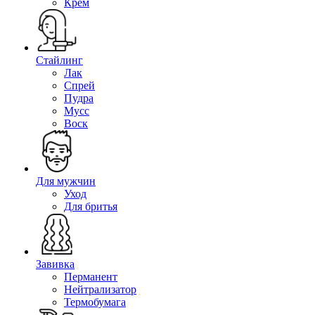
Крем
Стайлинг
Лак
Спрей
Пудра
Мусс
Воск
Для мужчин
Уход
Для бритья
Завивка
Перманент
Нейтрализатор
Термобумага