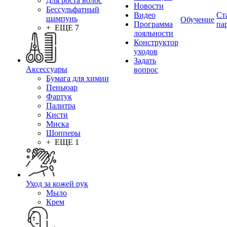
Для роста волос
Новости
Бессульфатный
Видео
Ст
шампунь
Обучение
Программа
па
+ ЕЩЕ 7
лояльности
Конструктор
уходов
Задать
Аксессуары
вопрос
Бумага для химии
Пеньюар
Фартук
Палитра
Кисти
Миска
Шопперы
+ ЕЩЕ 1
Уход за кожей рук
Мыло
Крем