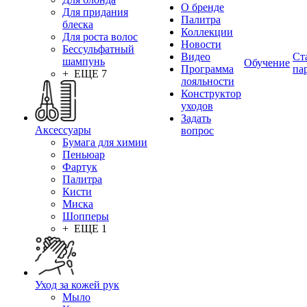
О бренде
Для придания
Палитра
блеска
Коллекции
Для роста волос
Новости
Бессульфатный
Видео
Ст
шампунь
Обучение
Программа
па
+ ЕЩЕ 7
лояльности
Конструктор
уходов
Задать
Аксессуары
вопрос
Бумага для химии
Пеньюар
Фартук
Палитра
Кисти
Миска
Шопперы
+ ЕЩЕ 1
Уход за кожей рук
Мыло