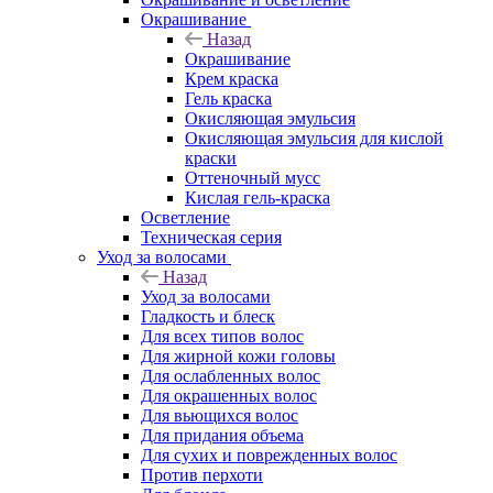
Окрашивание
Назад
Окрашивание
Крем краска
Гель краска
Окисляющая эмульсия
Окисляющая эмульсия для кислой
краски
Оттеночный мусс
Кислая гель-краска
Осветление
Техническая серия
Уход за волосами
Назад
Уход за волосами
Гладкость и блеск
Для всех типов волос
Для жирной кожи головы
Для ослабленных волос
Для окрашенных волос
Для вьющихся волос
Для придания объема
Для сухих и поврежденных волос
Против перхоти