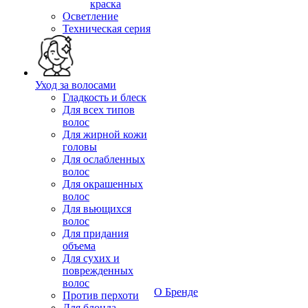
краска
Осветление
Техническая серия
Уход за волосами
Гладкость и блеск
Для всех типов
волос
Для жирной кожи
головы
Для ослабленных
волос
Для окрашенных
волос
Для вьющихся
волос
Для придания
объема
Для сухих и
поврежденных
волос
О Бренде
Против перхоти
Для блонда