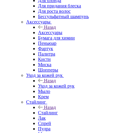
Для блонда
Для придания блеска
Для роста волос
Бессульфатный шампунь
Аксессуары
Назад
Аксессуары
Бумага для химии
Пеньюар
Фартук
Палитра
Кисти
Миска
Шопперы
Уход за кожей рук
Назад
Уход за кожей рук
Мыло
Крем
Стайлинг
Назад
Стайлинг
Лак
Спрей
Пудра