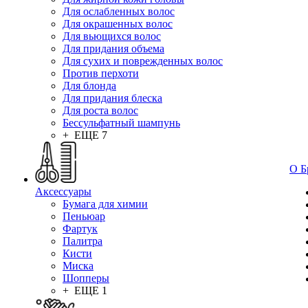
Для ослабленных волос
Для окрашенных волос
Для вьющихся волос
Для придания объема
Для сухих и поврежденных волос
Против перхоти
Для блонда
Для придания блеска
Для роста волос
Бессульфатный шампунь
+ ЕЩЕ 7
О Б
Аксессуары
Бумага для химии
Пеньюар
Фартук
Палитра
Кисти
Миска
Шопперы
+ ЕЩЕ 1