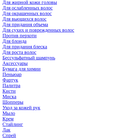
Для жирной кожи головы
Для ослабленных волос
Для окрашенных волос
Для вьющихся волос
Для придания объема
Для сухих и поврежденных волос
Против перхоти
Для блонда
Для придания блеска
Для роста волос
Бессульфатный шампунь
Аксессуары
Бумага для химии
Пеньюар
Фартук
Палитра
Кисти
Миска
Шопперы
Уход за кожей рук
Мыло
Крем
Стайлинг
Лак
Спрей