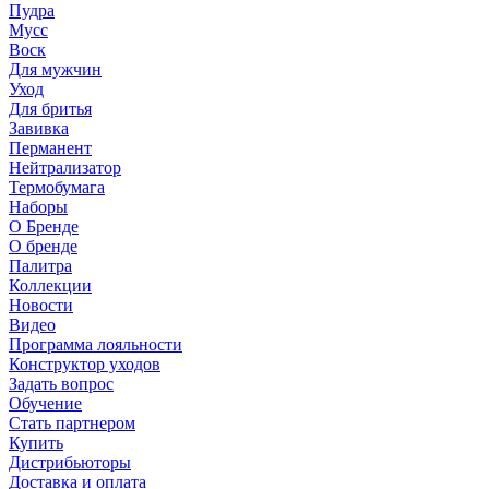
Пудра
Мусс
Воск
Для мужчин
Уход
Для бритья
Завивка
Перманент
Нейтрализатор
Термобумага
Наборы
О Бренде
О бренде
Палитра
Коллекции
Новости
Видео
Программа лояльности
Конструктор уходов
Задать вопрос
Обучение
Стать партнером
Купить
Дистрибьюторы
Доставка и оплата