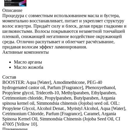
Описание
Процедура с совместным использованием масла и бустера,
моментально восстанавливает, питает и укрепляет структуру
волос изнутри. Придаёт силу и блеск, делая пряди гладкими и
шелковистыми. Волосы покрываются незаметной тончайшей
пленкой, снижающей негативное воздействие окружающей
среды. Отлично распутывает и облегчает расчёсывание,
придавая волосам эффект ламинирования.
Активные компоненты
Масло арганы
Масло жожоба
Состав
BOOSTER: Aqua [Water], Amodimethicone, PEG-40
hydrogenated castor oil, Parfum [Fragrance], Phenoxyethanol,
Propylene glycol, Trideceth-10, Methylparaben, Ethylparaben,
Cetrimonium chloride, Propylparaben, Butylparaben, Argania
spinosa kernel oil, Simmondsia chinensis (Jojoba) seed oil. OIL:
Propylene Glycol, Alcohol Denat., Myristyl Alcohol, Aqua [Water],
Cetrimonium Chloride, Parfum [Fragrance], Caramel, Argania
Spinosa Kernel Oil, Simmondsia Chinensis (Jojoba Seed Oil, CI
47005 [Yellow 10].
Применение