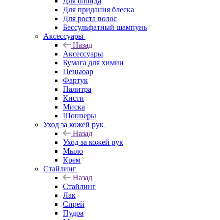
Для блонда
Для придания блеска
Для роста волос
Бессульфатный шампунь
Аксессуары
Назад
Аксессуары
Бумага для химии
Пеньюар
Фартук
Палитра
Кисти
Миска
Шопперы
Уход за кожей рук
Назад
Уход за кожей рук
Мыло
Крем
Стайлинг
Назад
Стайлинг
Лак
Спрей
Пудра