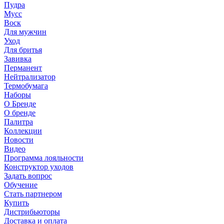
Пудра
Мусс
Воск
Для мужчин
Уход
Для бритья
Завивка
Перманент
Нейтрализатор
Термобумага
Наборы
О Бренде
О бренде
Палитра
Коллекции
Новости
Видео
Программа лояльности
Конструктор уходов
Задать вопрос
Обучение
Стать партнером
Купить
Дистрибьюторы
Доставка и оплата