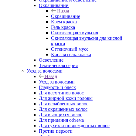
Окрашивание
Назад
Окрашивание
Крем краска
Гель краска
Окисляющая эмульсия
Окисляющая эмульсия для кислой
краски
Оттеночный мусс
Кислая гель-краска
Осветление
Техническая серия
Уход за волосами
Назад
Уход за волосами
Гладкость и блеск
Для всех типов волос
Для жирной кожи головы
Для ослабленных волос
Для окрашенных волос
Для вьющихся волос
Для придания объема
Для сухих и поврежденных волос
Против перхоти