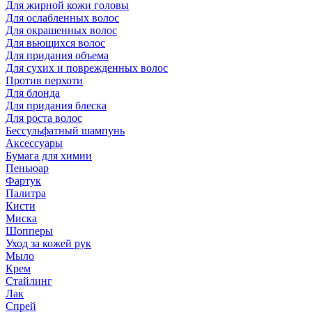
Для жирной кожи головы
Для ослабленных волос
Для окрашенных волос
Для вьющихся волос
Для придания объема
Для сухих и поврежденных волос
Против перхоти
Для блонда
Для придания блеска
Для роста волос
Бессульфатный шампунь
Аксессуары
Бумага для химии
Пеньюар
Фартук
Палитра
Кисти
Миска
Шопперы
Уход за кожей рук
Мыло
Крем
Стайлинг
Лак
Спрей