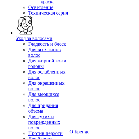
краска
Осветление
Техническая серия
Уход за волосами
Гладкость и блеск
Для всех типов
волос
Для жирной кожи
головы
Для ослабленных
волос
Для окрашенных
волос
Для вьющихся
волос
Для придания
объема
Для сухих и
поврежденных
волос
О Бренде
Против перхоти
Для блонда