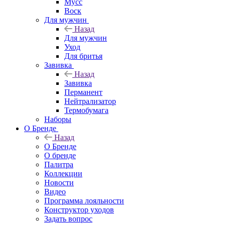
Мусс
Воск
Для мужчин
Назад
Для мужчин
Уход
Для бритья
Завивка
Назад
Завивка
Перманент
Нейтрализатор
Термобумага
Наборы
О Бренде
Назад
О Бренде
О бренде
Палитра
Коллекции
Новости
Видео
Программа лояльности
Конструктор уходов
Задать вопрос