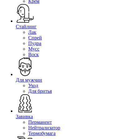
Крем
Стайлинг
Лак
Спрей
Пудра
Мусс
Воск
Для мужчин
Уход
Для бритья
Завивка
Перманент
Нейтрализатор
Термобумага