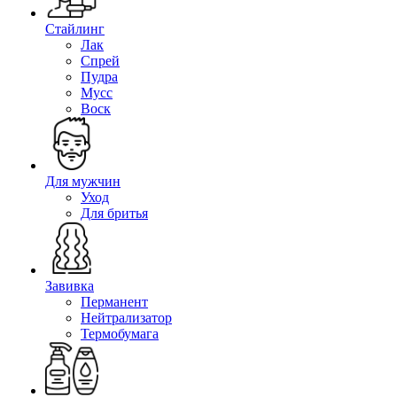
Стайлинг
Лак
Спрей
Пудра
Мусс
Воск
Для мужчин
Уход
Для бритья
Завивка
Перманент
Нейтрализатор
Термобумага