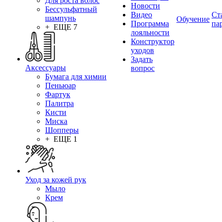
Для роста волос
Новости
Бессульфатный
Видео
Ст
шампунь
Обучение
Программа
па
+ ЕЩЕ 7
лояльности
Конструктор
уходов
Задать
Аксессуары
вопрос
Бумага для химии
Пеньюар
Фартук
Палитра
Кисти
Миска
Шопперы
+ ЕЩЕ 1
Уход за кожей рук
Мыло
Крем