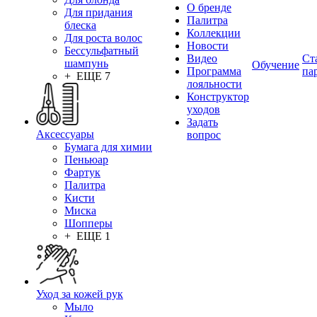
О бренде
Для придания
Палитра
блеска
Коллекции
Для роста волос
Новости
Бессульфатный
Видео
Ст
шампунь
Обучение
Программа
па
+ ЕЩЕ 7
лояльности
Конструктор
уходов
Задать
Аксессуары
вопрос
Бумага для химии
Пеньюар
Фартук
Палитра
Кисти
Миска
Шопперы
+ ЕЩЕ 1
Уход за кожей рук
Мыло