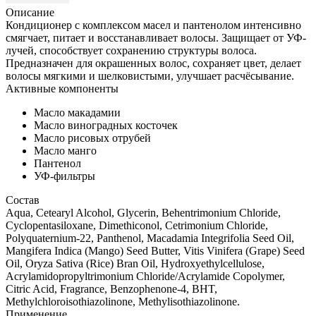
Описание
Кондиционер с комплексом масел и пантенолом интенсивно
смягчает, питает и восстанавливает волосы. Защищает от УФ-
лучей, способствует сохранению структуры волоса.
Предназначен для окрашенных волос, сохраняет цвет, делает
волосы мягкими и шелковистыми, улучшает расчёсывание.
Активные компоненты
Масло макадамии
Масло виноградных косточек
Масло рисовых отрубей
Масло манго
Пантенол
УФ-фильтры
Состав
Aqua, Cetearyl Alcohol, Glycerin, Behentrimonium Chloride,
Cyclopentasiloxane, Dimethiconol, Cetrimonium Chloride,
Polyquaternium-22, Panthenol, Macadamia Integrifolia Seed Oil,
Mangifera Indica (Mango) Seed Butter, Vitis Vinifera (Grape) Seed
Oil, Oryza Sativa (Rice) Bran Oil, Hydroxyethylcellulose,
Acrylamidopropyltrimonium Chloride/Acrylamide Copolymer,
Citric Acid, Fragrance, Benzophenone-4, BHT,
Methylchloroisothiazolinone, Methylisothiazolinone.
Применение