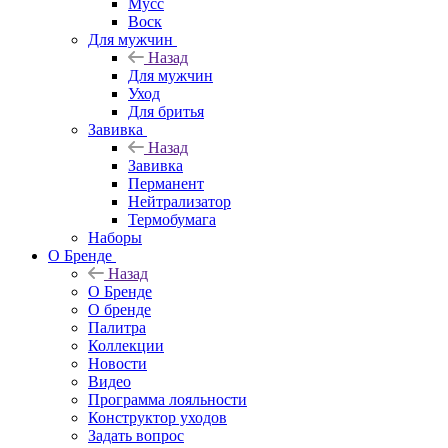
Мусс
Воск
Для мужчин
Назад
Для мужчин
Уход
Для бритья
Завивка
Назад
Завивка
Перманент
Нейтрализатор
Термобумага
Наборы
О Бренде
Назад
О Бренде
О бренде
Палитра
Коллекции
Новости
Видео
Программа лояльности
Конструктор уходов
Задать вопрос