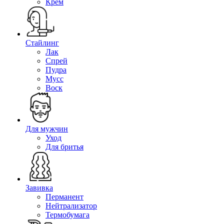
Крем
Стайлинг
Лак
Спрей
Пудра
Мусс
Воск
Для мужчин
Уход
Для бритья
Завивка
Перманент
Нейтрализатор
Термобумага