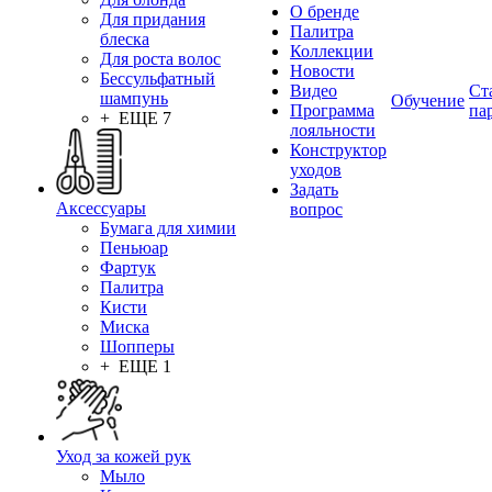
О бренде
Для придания
Палитра
блеска
Коллекции
Для роста волос
Новости
Бессульфатный
Видео
Ст
шампунь
Обучение
Программа
па
+ ЕЩЕ 7
лояльности
Конструктор
уходов
Задать
Аксессуары
вопрос
Бумага для химии
Пеньюар
Фартук
Палитра
Кисти
Миска
Шопперы
+ ЕЩЕ 1
Уход за кожей рук
Мыло