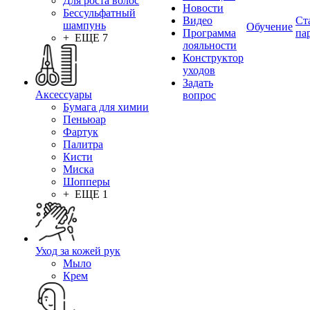
Для роста волос
Новости
Бессульфатный
Видео
Ст
шампунь
Обучение
Программа
па
+ ЕЩЕ 7
лояльности
Конструктор
уходов
Задать
Аксессуары
вопрос
Бумага для химии
Пеньюар
Фартук
Палитра
Кисти
Миска
Шопперы
+ ЕЩЕ 1
Уход за кожей рук
Мыло
Крем