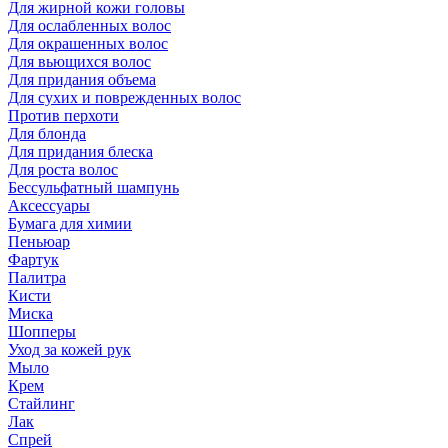
Для жирной кожи головы
Для ослабленных волос
Для окрашенных волос
Для вьющихся волос
Для придания объема
Для сухих и поврежденных волос
Против перхоти
Для блонда
Для придания блеска
Для роста волос
Бессульфатный шампунь
Аксессуары
Бумага для химии
Пеньюар
Фартук
Палитра
Кисти
Миска
Шопперы
Уход за кожей рук
Мыло
Крем
Стайлинг
Лак
Спрей