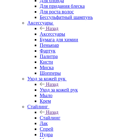
Для блонда
Для придания блеска
Для роста волос
Бессульфатный шампунь
Аксессуары
Назад
Аксессуары
Бумага для химии
Пеньюар
Фартук
Палитра
Кисти
Миска
Шопперы
Уход за кожей рук
Назад
Уход за кожей рук
Мыло
Крем
Стайлинг
Назад
Стайлинг
Лак
Спрей
Пудра