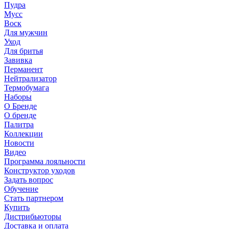
Пудра
Мусс
Воск
Для мужчин
Уход
Для бритья
Завивка
Перманент
Нейтрализатор
Термобумага
Наборы
О Бренде
О бренде
Палитра
Коллекции
Новости
Видео
Программа лояльности
Конструктор уходов
Задать вопрос
Обучение
Стать партнером
Купить
Дистрибьюторы
Доставка и оплата