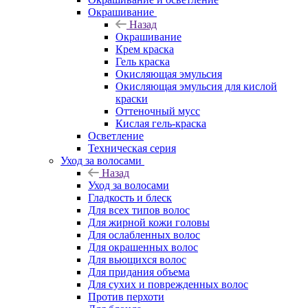
Окрашивание
Назад
Окрашивание
Крем краска
Гель краска
Окисляющая эмульсия
Окисляющая эмульсия для кислой
краски
Оттеночный мусс
Кислая гель-краска
Осветление
Техническая серия
Уход за волосами
Назад
Уход за волосами
Гладкость и блеск
Для всех типов волос
Для жирной кожи головы
Для ослабленных волос
Для окрашенных волос
Для вьющихся волос
Для придания объема
Для сухих и поврежденных волос
Против перхоти