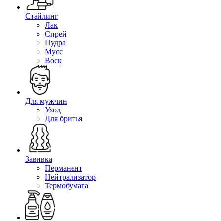
Стайлинг
Лак
Спрей
Пудра
Мусс
Воск
Для мужчин
Уход
Для бритья
Завивка
Перманент
Нейтрализатор
Термобумага