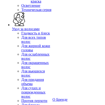
краска
Осветление
Техническая серия
Уход за волосами
Гладкость и блеск
Для всех типов
волос
Для жирной кожи
головы
Для ослабленных
волос
Для окрашенных
волос
Для вьющихся
волос
Для придания
объема
Для сухих и
поврежденных
волос
О Бренде
Против перхоти
Для блонда