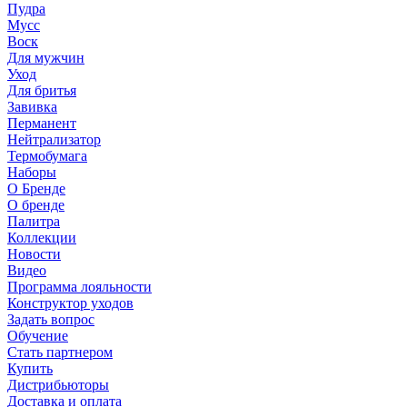
Пудра
Мусс
Воск
Для мужчин
Уход
Для бритья
Завивка
Перманент
Нейтрализатор
Термобумага
Наборы
О Бренде
О бренде
Палитра
Коллекции
Новости
Видео
Программа лояльности
Конструктор уходов
Задать вопрос
Обучение
Стать партнером
Купить
Дистрибьюторы
Доставка и оплата