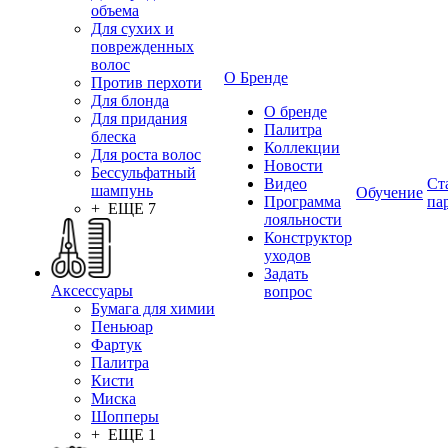
объема
Для сухих и
поврежденных
волос
О Бренде
Против перхоти
Для блонда
О бренде
Для придания
Палитра
блеска
Коллекции
Для роста волос
Новости
Бессульфатный
Видео
Ст
шампунь
Обучение
Программа
па
+ ЕЩЕ 7
лояльности
Конструктор
уходов
Задать
Аксессуары
вопрос
Бумага для химии
Пеньюар
Фартук
Палитра
Кисти
Миска
Шопперы
+ ЕЩЕ 1