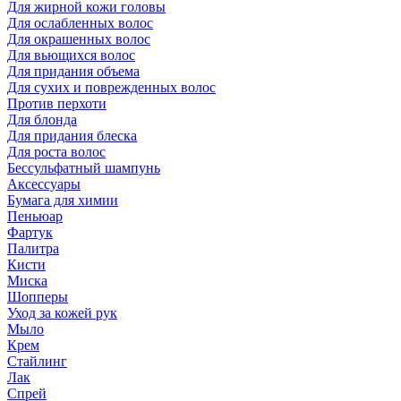
Для жирной кожи головы
Для ослабленных волос
Для окрашенных волос
Для вьющихся волос
Для придания объема
Для сухих и поврежденных волос
Против перхоти
Для блонда
Для придания блеска
Для роста волос
Бессульфатный шампунь
Аксессуары
Бумага для химии
Пеньюар
Фартук
Палитра
Кисти
Миска
Шопперы
Уход за кожей рук
Мыло
Крем
Стайлинг
Лак
Спрей