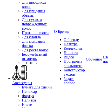
Для вьющихся
волос
Для придания
объема
Для сухих и
поврежденных
волос
О Бренде
Против перхоти
Для блонда
О бренде
Для придания
Палитра
блеска
Коллекции
Для роста волос
Новости
Бессульфатный
Видео
Ст
шампунь
Обучение
Программа
па
+ ЕЩЕ 7
лояльности
Конструктор
уходов
Задать
Аксессуары
вопрос
Бумага для химии
Пеньюар
Фартук
Палитра
Кисти