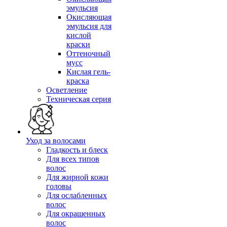
эмульсия
Окисляющая
эмульсия для
кислой
краски
Оттеночный
мусс
Кислая гель-
краска
Осветление
Техническая серия
Уход за волосами
Гладкость и блеск
Для всех типов
волос
Для жирной кожи
головы
Для ослабленных
волос
Для окрашенных
волос