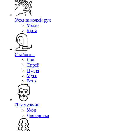
Уход за кожей рук
Мыло
Крем
Стайлинг
Лак
Спрей
Пудра
Мусс
Воск
Для мужчин
Уход
Для бритья