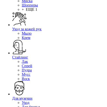
Миска
Шопперы
+ ЕЩЕ 1
Уход за кожей рук
Мыло
Крем
Стайлинг
Лак
Спрей
Пудра
Мусс
Воск
Для мужчин
Уход
Для бритья