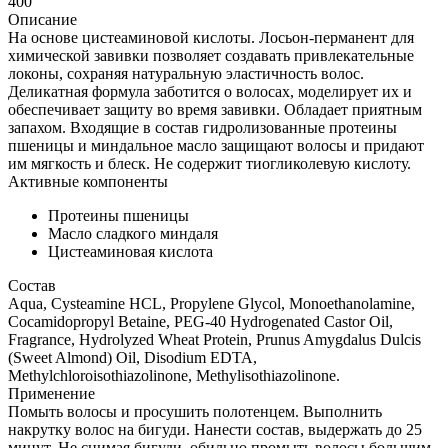
400
Описание
На основе цистеаминовой кислоты. Лосьон-перманент для
химической завивки позволяет создавать привлекательные
локоны, сохраняя натуральную эластичность волос.
Деликатная формула заботится о волосах, моделирует их и
обеспечивает защиту во время завивки. Обладает приятным
запахом. Входящие в состав гидролизованные протеины
пшеницы и миндальное масло защищают волосы и придают
им мягкость и блеск. Не содержит тиогликолевую кислоту.
Активные компоненты
Протеины пшеницы
Масло сладкого миндаля
Цистеаминовая кислота
Состав
Aqua, Cysteamine HCL, Propylene Glycol, Monoethanolamine,
Cocamidopropyl Betaine, PEG-40 Hydrogenated Castor Oil,
Fragrance, Hydrolyzed Wheat Protein, Prunus Amygdalus Dulcis
(Sweet Almond) Oil, Disodium EDTA,
Methylchloroisothiazolinone, Methylisothiazolinone.
Применение
Помыть волосы и просушить полотенцем. Выполнить
накрутку волос на бигуди. Нанести состав, выдержать до 25
минут. Не снимая бигуди, обильно промыть волосы большим