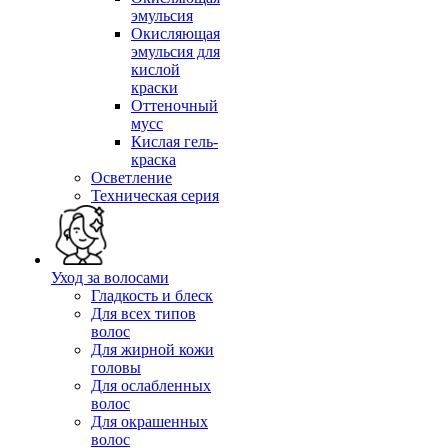
эмульсия
Окисляющая
эмульсия для
кислой
краски
Оттеночный
мусс
Кислая гель-
краска
Осветление
Техническая серия
Уход за волосами
Гладкость и блеск
Для всех типов
волос
Для жирной кожи
головы
Для ослабленных
волос
Для окрашенных
волос