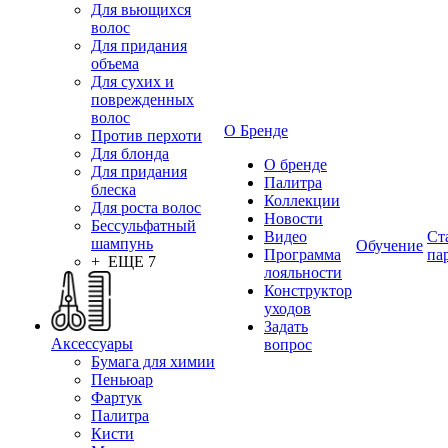
Для вьющихся
волос
Для придания
объема
Для сухих и
поврежденных
волос
О Бренде
Против перхоти
Для блонда
О бренде
Для придания
Палитра
блеска
Коллекции
Для роста волос
Новости
Бессульфатный
Видео
Ст
шампунь
Обучение
Программа
па
+ ЕЩЕ 7
лояльности
Конструктор
уходов
Задать
Аксессуары
вопрос
Бумага для химии
Пеньюар
Фартук
Палитра
Кисти