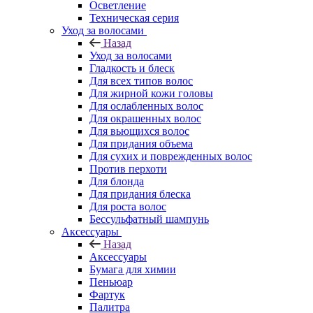
Осветление
Техническая серия
Уход за волосами
Назад
Уход за волосами
Гладкость и блеск
Для всех типов волос
Для жирной кожи головы
Для ослабленных волос
Для окрашенных волос
Для вьющихся волос
Для придания объема
Для сухих и поврежденных волос
Против перхоти
Для блонда
Для придания блеска
Для роста волос
Бессульфатный шампунь
Аксессуары
Назад
Аксессуары
Бумага для химии
Пеньюар
Фартук
Палитра