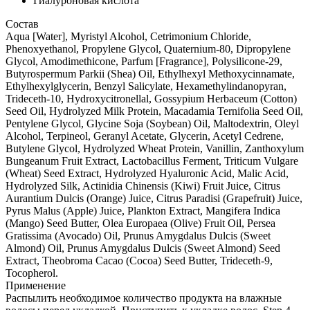
Гиалуроновая кислота
Состав
Aqua [Water], Myristyl Alcohol, Cetrimonium Chloride,
Phenoxyethanol, Propylene Glycol, Quaternium-80, Dipropylene
Glycol, Amodimethicone, Parfum [Fragrance], Polysilicone-29,
Butyrospermum Parkii (Shea) Oil, Ethylhexyl Methoxycinnamate,
Ethylhexylglycerin, Benzyl Salicylate, Hexamethylindanopyran,
Trideceth-10, Hydroxycitronellal, Gossypium Herbaceum (Cotton)
Seed Oil, Hydrolyzed Milk Protein, Macadamia Ternifolia Seed Oil,
Pentylene Glycol, Glycine Soja (Soybean) Oil, Maltodextrin, Oleyl
Alcohol, Terpineol, Geranyl Acetate, Glycerin, Acetyl Cedrene,
Butylene Glycol, Hydrolyzed Wheat Protein, Vanillin, Zanthoxylum
Bungeanum Fruit Extract, Lactobacillus Ferment, Triticum Vulgare
(Wheat) Seed Extract, Hydrolyzed Hyaluronic Acid, Malic Acid,
Hydrolyzed Silk, Actinidia Chinensis (Kiwi) Fruit Juice, Citrus
Aurantium Dulcis (Orange) Juice, Citrus Paradisi (Grapefruit) Juice,
Pyrus Malus (Apple) Juice, Plankton Extract, Mangifera Indica
(Mango) Seed Butter, Olea Europaea (Olive) Fruit Oil, Persea
Gratissima (Avocado) Oil, Prunus Amygdalus Dulcis (Sweet
Almond) Oil, Prunus Amygdalus Dulcis (Sweet Almond) Seed
Extract, Theobroma Cacao (Cocoa) Seed Butter, Trideceth-9,
Tocopherol.
Применение
Распылить необходимое количество продукта на влажные