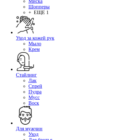
Миска
Шопперы
+ ЕЩЕ 1
Уход за кожей рук
Мыло
Крем
Стайлинг
Лак
Спрей
Пудра
Мусс
Воск
Для мужчин
Уход
Для бритья