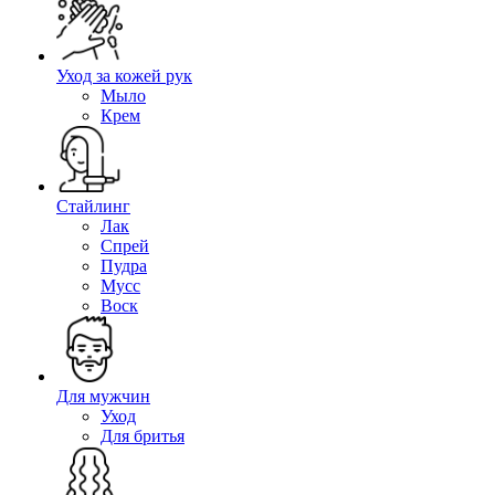
Уход за кожей рук
Мыло
Крем
Стайлинг
Лак
Спрей
Пудра
Мусс
Воск
Для мужчин
Уход
Для бритья