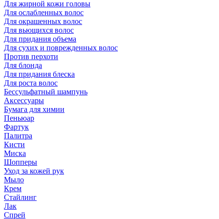
Для жирной кожи головы
Для ослабленных волос
Для окрашенных волос
Для вьющихся волос
Для придания объема
Для сухих и поврежденных волос
Против перхоти
Для блонда
Для придания блеска
Для роста волос
Бессульфатный шампунь
Аксессуары
Бумага для химии
Пеньюар
Фартук
Палитра
Кисти
Миска
Шопперы
Уход за кожей рук
Мыло
Крем
Стайлинг
Лак
Спрей