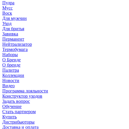
Пудра
Мусс
Воск
Для мужчин
Уход
Для бритья
Завивка
Перманент
Нейтрализатор
Термобумага
Наборы
О Бренде
О бренде
Палитра
Коллекции
Новости
Видео
Программа лояльности
Конструктор уходов
Задать вопрос
Обучение
Стать партнером
Купить
Дистрибьюторы
Доставка и оплата