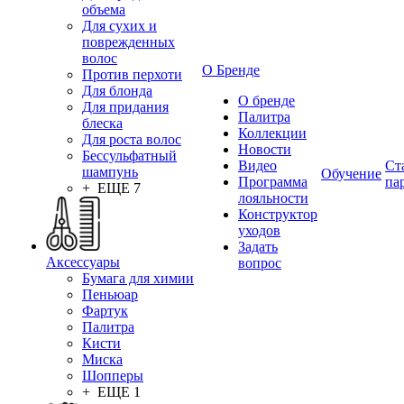
объема
Для сухих и
поврежденных
волос
О Бренде
Против перхоти
Для блонда
О бренде
Для придания
Палитра
блеска
Коллекции
Для роста волос
Новости
Бессульфатный
Видео
Ст
шампунь
Обучение
Программа
па
+ ЕЩЕ 7
лояльности
Конструктор
уходов
Задать
Аксессуары
вопрос
Бумага для химии
Пеньюар
Фартук
Палитра
Кисти
Миска
Шопперы
+ ЕЩЕ 1