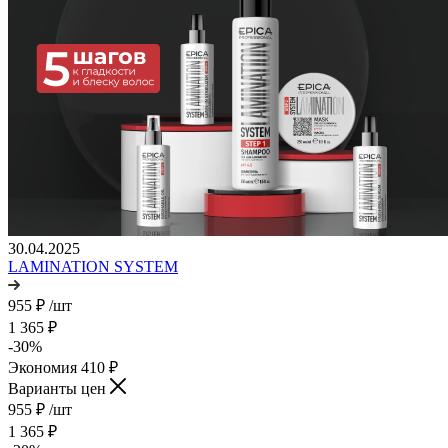
30.04.2025
LAMINATION SYSTEM
955
₽
/шт
1 365
₽
-
30
%
Экономия
410
₽
Варианты цен
955
₽
/шт
1 365
₽