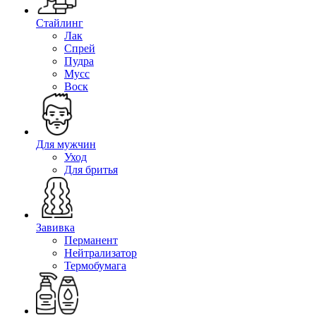
Стайлинг
Лак
Спрей
Пудра
Мусс
Воск
Для мужчин
Уход
Для бритья
Завивка
Перманент
Нейтрализатор
Термобумага