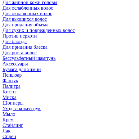
Для жирной кожи головы
Для ослабленных волос
Для окрашенных волос
Для вьющихся волос
Для придания объема
Для сухих и поврежденных волос
Против перхоти
Для блонда
Для придания блеска
Для роста волос
Бессульфатный шампунь
Аксессуары
Бумага для химии
Пеньюар
Фартук
Палитра
Кисти
Миска
Шопперы
Уход за кожей рук
Мыло
Крем
Стайлинг
Лак
Спрей