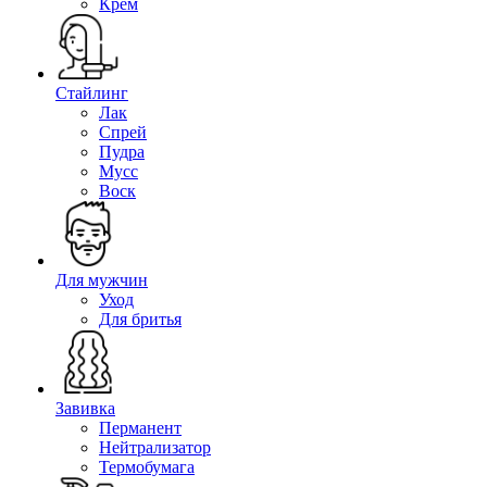
Крем
Стайлинг
Лак
Спрей
Пудра
Мусс
Воск
Для мужчин
Уход
Для бритья
Завивка
Перманент
Нейтрализатор
Термобумага