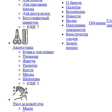
О бренде
Для придания
Палитра
блеска
Коллекции
Для роста волос
Новости
Бессульфатный
Видео
Ст
шампунь
Обучение
Программа
па
+ ЕЩЕ 7
лояльности
Конструктор
уходов
Задать
Аксессуары
вопрос
Бумага для химии
Пеньюар
Фартук
Палитра
Кисти
Миска
Шопперы
+ ЕЩЕ 1
Уход за кожей рук
Мыло