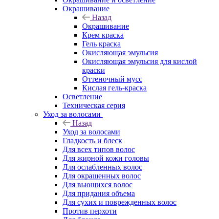
Окрашивание
Назад
Окрашивание
Крем краска
Гель краска
Окисляющая эмульсия
Окисляющая эмульсия для кислой
краски
Оттеночный мусс
Кислая гель-краска
Осветление
Техническая серия
Уход за волосами
Назад
Уход за волосами
Гладкость и блеск
Для всех типов волос
Для жирной кожи головы
Для ослабленных волос
Для окрашенных волос
Для вьющихся волос
Для придания объема
Для сухих и поврежденных волос
Против перхоти