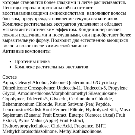
которые становятся более гладкими и легче расчесываются.
Пептиды гороха и протеины шёлка питают
восстанавливающими аминокислотами, наполняют волосы
блеском, предупреждая появление секущихся кончиков.
Комплекс растительных экстрактов увлажняет и обладает
мягким антистатическим эффектом. Кондиционер делает
локоны податливыми и послушными, они приобретают более
выразительную форму. Подходит для естественно вьющихся
волос и волос после химической завивки.
Активные компоненты
Протеины шёлка
Комплекс растительных экстрактов
Состав
Aqua, Cetearyl Alcohol, Silicone Quaternium-16/Glycidoxy
Dimethicone Crosspolymer, Undeceth-11, Undeceth-5, Propylene
Glycol, Amodimethicone/Morpholinomethyl Silsesquioxane
Copolymer, Trideceth-5, Glycerin, Cetrimonium Chloride,
Behentrimonium Chloride, Pisum Sativum (Pea) Peptide,
Leuconostoc/Radish Root Ferment Filtrate, Hydrolyzed Silk, Musa
Sapientum (Banana) Fruit Extract, Euterpe Oleracea (Acai) Fruit
Extract, Pyrus Malus (Apple) Fruit Extract,
Hydroxypropylcellulose, Citric Acid, Fragrance, BHT,
Methylchloroisothiazolinone, Methylisothiazolinone.