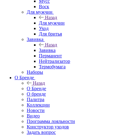
Мусс
Воск
Для мужчин
Назад
Для мужчин
Уход
Для бритья
Завивка
Назад
Завивка
Перманент
Нейтрализатор
Термобумага
Наборы
О Бренде
Назад
О Бренде
О бренде
Палитра
Коллекции
Новости
Видео
Программа лояльности
Конструктор уходов
Задать вопрос