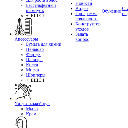
Для роста волос
Новости
Бессульфатный
Видео
Ст
шампунь
Обучение
Программа
па
+ ЕЩЕ 7
лояльности
Конструктор
уходов
Задать
Аксессуары
вопрос
Бумага для химии
Пеньюар
Фартук
Палитра
Кисти
Миска
Шопперы
+ ЕЩЕ 1
Уход за кожей рук
Мыло
Крем