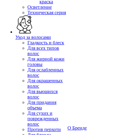
краска
Осветление
Техническая серия
Уход за волосами
Гладкость и блеск
Для всех типов
волос
Для жирной кожи
головы
Для ослабленных
волос
Для окрашенных
волос
Для вьющихся
волос
Для придания
объема
Для сухих и
поврежденных
волос
О Бренде
Против перхоти
Для блонда