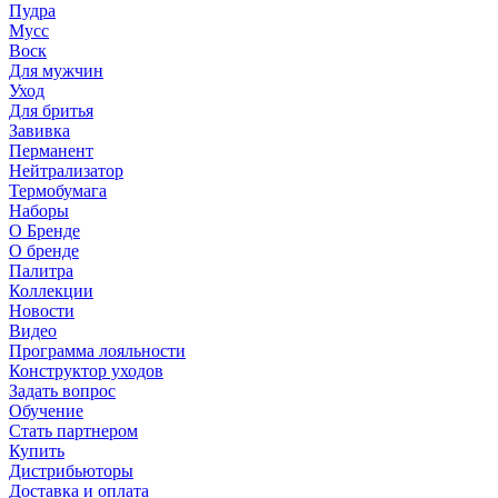
Пудра
Мусс
Воск
Для мужчин
Уход
Для бритья
Завивка
Перманент
Нейтрализатор
Термобумага
Наборы
О Бренде
О бренде
Палитра
Коллекции
Новости
Видео
Программа лояльности
Конструктор уходов
Задать вопрос
Обучение
Стать партнером
Купить
Дистрибьюторы
Доставка и оплата