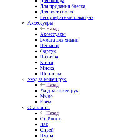
Для блонда
Для придания блеска
Для роста волос
Бессульфатный шампунь
Аксессуары
Назад
Аксессуары
Бумага для химии
Пеньюар
Фартук
Палитра
Кисти
Миска
Шопперы
Уход за кожей рук
Назад
Уход за кожей рук
Мыло
Крем
Стайлинг
Назад
Стайлинг
Лак
Спрей
Пудра