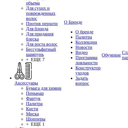
объема
Для сухих и
поврежденных
волос
О Бренде
Против перхоти
Для блонда
О бренде
Для придания
Палитра
блеска
Коллекции
Для роста волос
Новости
Бессульфатный
Видео
Ст
шампунь
Обучение
Программа
па
+ ЕЩЕ 7
лояльности
Конструктор
уходов
Задать
Аксессуары
вопрос
Бумага для химии
Пеньюар
Фартук
Палитра
Кисти
Миска
Шопперы
+ ЕЩЕ 1