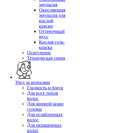
эмульсия
Окисляющая
эмульсия для
кислой
краски
Оттеночный
мусс
Кислая гель-
краска
Осветление
Техническая серия
Уход за волосами
Гладкость и блеск
Для всех типов
волос
Для жирной кожи
головы
Для ослабленных
волос
Для окрашенных
волос