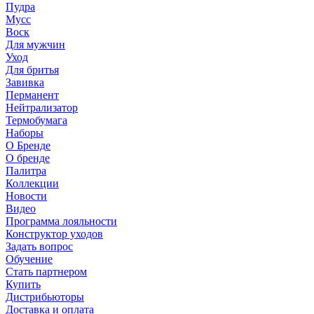
Пудра
Мусс
Воск
Для мужчин
Уход
Для бритья
Завивка
Перманент
Нейтрализатор
Термобумага
Наборы
О Бренде
О бренде
Палитра
Коллекции
Новости
Видео
Программа лояльности
Конструктор уходов
Задать вопрос
Обучение
Стать партнером
Купить
Дистрибьюторы
Доставка и оплата