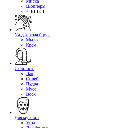
Миска
Шопперы
+ ЕЩЕ 1
Уход за кожей рук
Мыло
Крем
Стайлинг
Лак
Спрей
Пудра
Мусс
Воск
Для мужчин
Уход
Для бритья