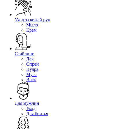
Уход за кожей рук
Мыло
Крем
Стайлинг
Лак
Спрей
Пудра
Мусс
Воск
Для мужчин
Уход
Для бритья