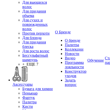
Для вьющихся
волос
Для придания
объема
Для сухих и
поврежденных
волос
О Бренде
Против перхоти
Для блонда
О бренде
Для придания
Палитра
блеска
Коллекции
Для роста волос
Новости
Бессульфатный
Видео
Ст
шампунь
Обучение
Программа
па
+ ЕЩЕ 7
лояльности
Конструктор
уходов
Задать
Аксессуары
вопрос
Бумага для химии
Пеньюар
Фартук
Палитра
Кисти