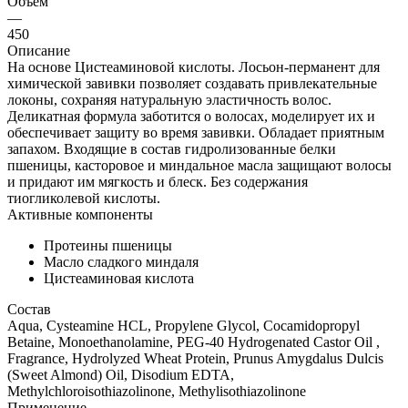
Объем
—
450
Описание
На основе Цистеаминовой кислоты. Лосьон-перманент для
химической завивки позволяет создавать привлекательные
локоны, сохраняя натуральную эластичность волос.
Деликатная формула заботится о волосах, моделирует их и
обеспечивает защиту во время завивки. Обладает приятным
запахом. Входящие в состав гидролизованные белки
пшеницы, касторовое и миндальное масла защищают волосы
и придают им мягкость и блеск. Без содержания
тиогликолевой кислоты.
Активные компоненты
Протеины пшеницы
Масло сладкого миндаля
Цистеаминовая кислота
Состав
Aqua, Cysteamine HCL, Propylene Glycol, Cocamidopropyl
Betaine, Monoethanolamine, PEG-40 Hydrogenated Castor Oil ,
Fragrance, Hydrolyzed Wheat Protein, Prunus Amygdalus Dulcis
(Sweet Almond) Oil, Disodium EDTA,
Methylchloroisothiazolinone, Methylisothiazolinone
Применение