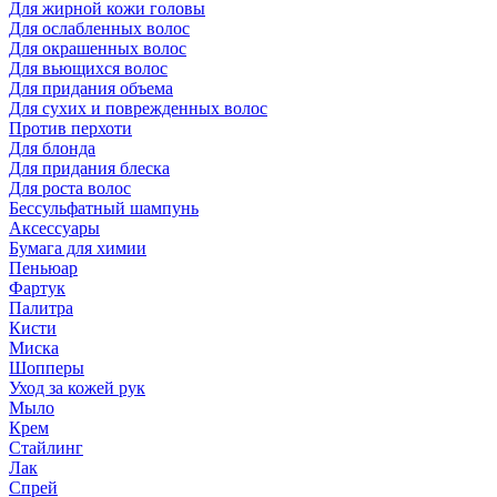
Для жирной кожи головы
Для ослабленных волос
Для окрашенных волос
Для вьющихся волос
Для придания объема
Для сухих и поврежденных волос
Против перхоти
Для блонда
Для придания блеска
Для роста волос
Бессульфатный шампунь
Аксессуары
Бумага для химии
Пеньюар
Фартук
Палитра
Кисти
Миска
Шопперы
Уход за кожей рук
Мыло
Крем
Стайлинг
Лак
Спрей