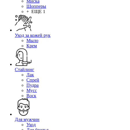
Миска
Шопперы
+ ЕЩЕ 1
Уход за кожей рук
Мыло
Крем
Стайлинг
Лак
Спрей
Пудра
Мусс
Воск
Для мужчин
Уход
Для бритья