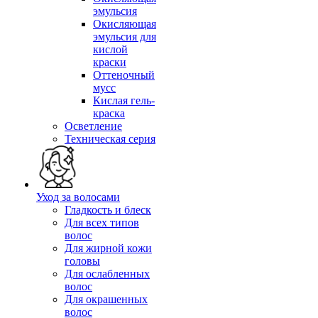
эмульсия
Окисляющая
эмульсия для
кислой
краски
Оттеночный
мусс
Кислая гель-
краска
Осветление
Техническая серия
Уход за волосами
Гладкость и блеск
Для всех типов
волос
Для жирной кожи
головы
Для ослабленных
волос
Для окрашенных
волос