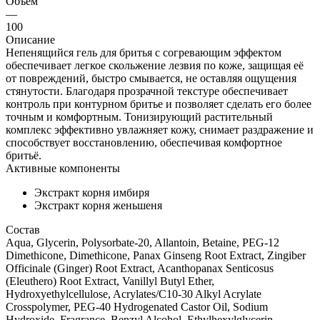
Объем
—
100
Описание
Непенящийся гель для бритья с согревающим эффектом
обеспечивает легкое скольжение лезвия по коже, защищая её
от повреждений, быстро смывается, не оставляя ощущения
стянутости. Благодаря прозрачной текстуре обеспечивает
контроль при контурном бритье и позволяет сделать его более
точным и комфортным. Тонизирующий растительный
комплекс эффективно увлажняет кожу, снимает раздражение и
способствует восстановлению, обеспечивая комфортное
бритьё.
Активные компоненты
Экстракт корня имбиря
Экстракт корня женьшеня
Состав
Aqua, Glycerin, Polysorbate-20, Allantoin, Betaine, PEG-12
Dimethicone, Dimethicone, Panax Ginseng Root Extract, Zingiber
Officinale (Ginger) Root Extract, Acanthopanax Senticosus
(Eleuthero) Root Extract, Vanillyl Butyl Ether,
Hydroxyethylcellulose, Acrylates/C10-30 Alkyl Acrylate
Crosspolymer, PEG-40 Hydrogenated Castor Oil, Sodium
Hydroxide, Fragrance, Benzyl Alcohol, Ethylhexylglycerin,