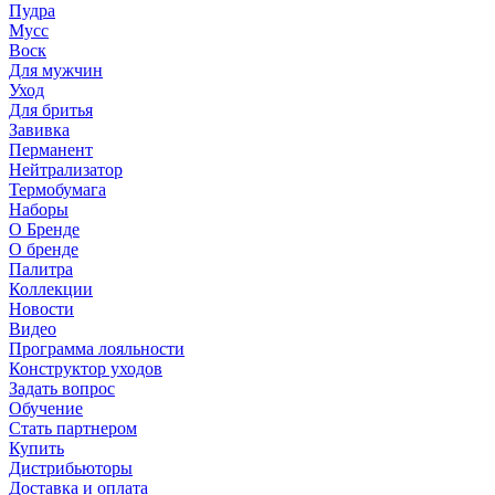
Пудра
Мусс
Воск
Для мужчин
Уход
Для бритья
Завивка
Перманент
Нейтрализатор
Термобумага
Наборы
О Бренде
О бренде
Палитра
Коллекции
Новости
Видео
Программа лояльности
Конструктор уходов
Задать вопрос
Обучение
Стать партнером
Купить
Дистрибьюторы
Доставка и оплата