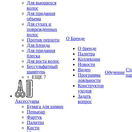
Для вьющихся
волос
Для придания
объема
Для сухих и
поврежденных
волос
О Бренде
Против перхоти
Для блонда
О бренде
Для придания
Палитра
блеска
Коллекции
Для роста волос
Новости
Бессульфатный
Видео
Ст
шампунь
Обучение
Программа
па
+ ЕЩЕ 7
лояльности
Конструктор
уходов
Задать
Аксессуары
вопрос
Бумага для химии
Пеньюар
Фартук
Палитра
Кисти