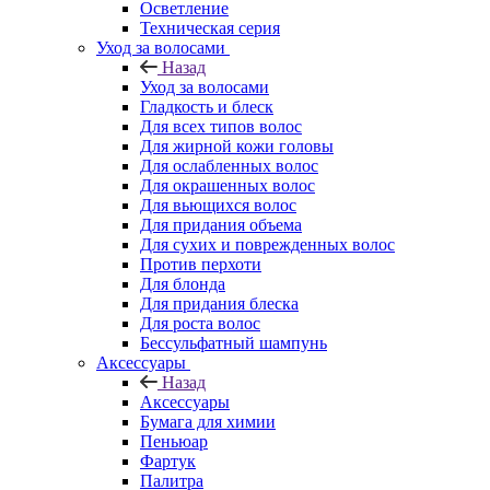
Осветление
Техническая серия
Уход за волосами
Назад
Уход за волосами
Гладкость и блеск
Для всех типов волос
Для жирной кожи головы
Для ослабленных волос
Для окрашенных волос
Для вьющихся волос
Для придания объема
Для сухих и поврежденных волос
Против перхоти
Для блонда
Для придания блеска
Для роста волос
Бессульфатный шампунь
Аксессуары
Назад
Аксессуары
Бумага для химии
Пеньюар
Фартук
Палитра