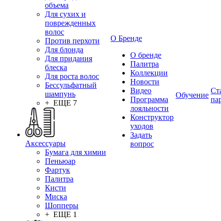
объема
Для сухих и
поврежденных
волос
О Бренде
Против перхоти
Для блонда
О бренде
Для придания
Палитра
блеска
Коллекции
Для роста волос
Новости
Бессульфатный
Видео
Ст
шампунь
Обучение
Программа
па
+ ЕЩЕ 7
лояльности
Конструктор
уходов
Задать
Аксессуары
вопрос
Бумага для химии
Пеньюар
Фартук
Палитра
Кисти
Миска
Шопперы
+ ЕЩЕ 1