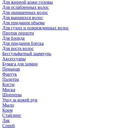
Для жирной кожи головы
Для ослабленных волос
Для окрашенных волос
Для вьющихся волос
Для придания объема
Для сухих и поврежденных волос
Против перхоти
Для блонда
Для придания блеска
Для роста волос
Бессульфатный шампунь
Аксессуары
Бумага для химии
Пеньюар
Фартук
Палитра
Кисти
Миска
Шопперы
Уход за кожей рук
Мыло
Крем
Стайлинг
Лак
Спрей