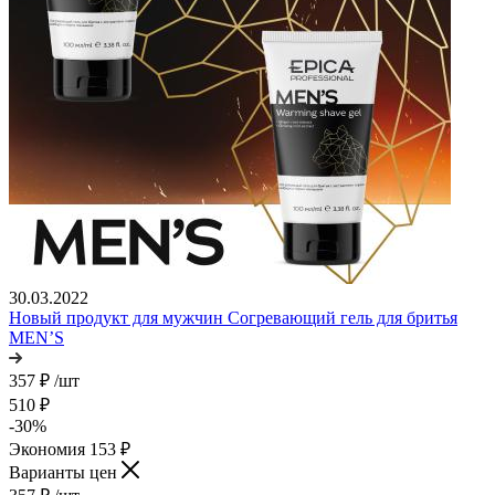
30.03.2022
Новый продукт для мужчин Согревающий гель для бритья
MEN’S
357
₽
/шт
510
₽
-
30
%
Экономия
153
₽
Варианты цен