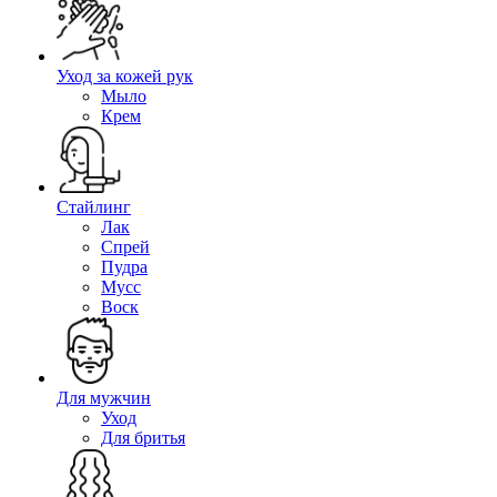
Уход за кожей рук
Мыло
Крем
Стайлинг
Лак
Спрей
Пудра
Мусс
Воск
Для мужчин
Уход
Для бритья