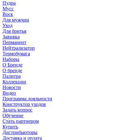
Пудра
Мусс
Воск
Для мужчин
Уход
Для бритья
Завивка
Перманент
Нейтрализатор
Термобумага
Наборы
О Бренде
О бренде
Палитра
Коллекции
Новости
Видео
Программа лояльности
Конструктор уходов
Задать вопрос
Обучение
Стать партнером
Купить
Дистрибьюторы
Доставка и оплата