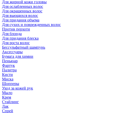
Для жирной кожи головы
Для ослабленных волос
Для окрашенных волос
Для вьющихся волос
Для придания объема
Для сухих и поврежденных волос
Против перхоти
Для блонда
Для придания блеска
Для роста волос
Бессульфатный шампунь
Аксессуары
Бумага для химии
Пеньюар
Фартук
Палитра
Кисти
Миска
Шопперы
Уход за кожей рук
Мыло
Крем
Стайлинг
Лак
Спрей