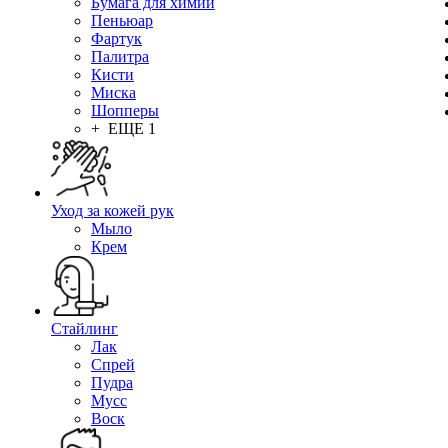
Бумага для химии
Пеньюар
Фартук
Палитра
Кисти
Миска
Шопперы
+ ЕЩЕ 1
Уход за кожей рук
Мыло
Крем
Стайлинг
Лак
Спрей
Пудра
Мусс
Воск