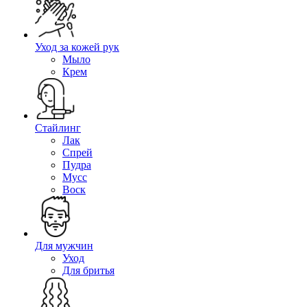
Уход за кожей рук
Мыло
Крем
Стайлинг
Лак
Спрей
Пудра
Мусс
Воск
Для мужчин
Уход
Для бритья