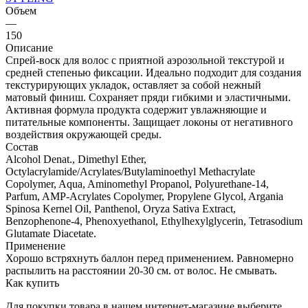
Объем
—
150
Описание
Спрей-воск для волос с приятной аэрозольной текстурой и
средней степенью фиксации. Идеально подходит для создания
текстурирующих укладок, оставляет за собой нежный
матовый финиш. Сохраняет пряди гибкими и эластичными.
Активная формула продукта содержит увлажняющие и
питательные компоненты. Защищает локоны от негативного
воздействия окружающей среды.
Состав
Alcohol Denat., Dimethyl Ether,
Octylacrylamide/Acrylates/Butylaminoethyl Methacrylate
Copolymer, Aqua, Aminomethyl Propanol, Polyurethane-14,
Parfum, AMP-Acrylates Copolymer, Propylene Glycol, Argania
Spinosa Kernel Oil, Panthenol, Oryza Sativa Extract,
Benzophenone-4, Phenoxyethanol, Ethylhexylglycerin, Tetrasodium
Glutamate Diacetate.
Применение
Хорошо встряхнуть баллон перед применением. Равномерно
распылить на расстоянии 20-30 см. от волос. Не смывать.
Как купить
Для покупки товара в нашем интернет-магазине выберите