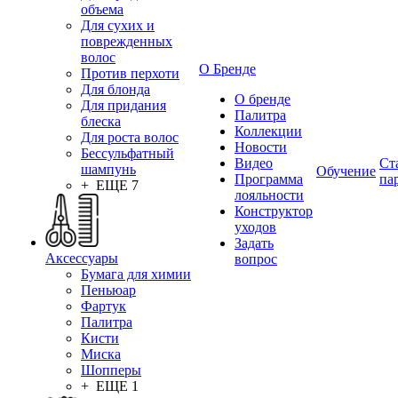
объема
Для сухих и
поврежденных
волос
О Бренде
Против перхоти
Для блонда
О бренде
Для придания
Палитра
блеска
Коллекции
Для роста волос
Новости
Бессульфатный
Видео
Ст
шампунь
Обучение
Программа
па
+ ЕЩЕ 7
лояльности
Конструктор
уходов
Задать
Аксессуары
вопрос
Бумага для химии
Пеньюар
Фартук
Палитра
Кисти
Миска
Шопперы
+ ЕЩЕ 1