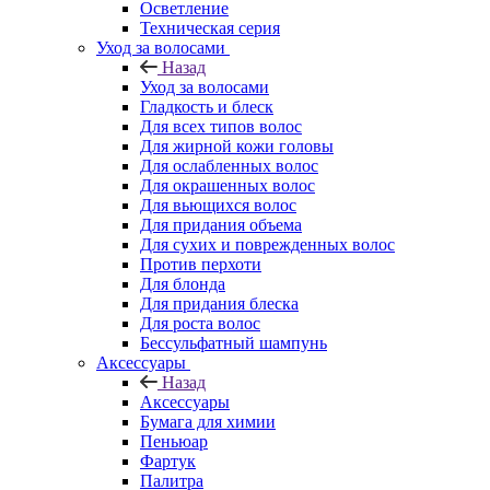
Осветление
Техническая серия
Уход за волосами
Назад
Уход за волосами
Гладкость и блеск
Для всех типов волос
Для жирной кожи головы
Для ослабленных волос
Для окрашенных волос
Для вьющихся волос
Для придания объема
Для сухих и поврежденных волос
Против перхоти
Для блонда
Для придания блеска
Для роста волос
Бессульфатный шампунь
Аксессуары
Назад
Аксессуары
Бумага для химии
Пеньюар
Фартук
Палитра