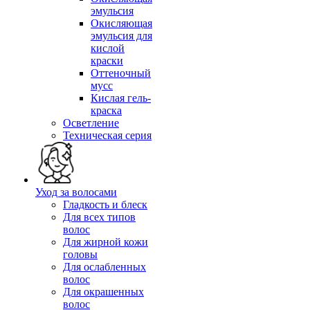
эмульсия
Окисляющая
эмульсия для
кислой
краски
Оттеночный
мусс
Кислая гель-
краска
Осветление
Техническая серия
Уход за волосами
Гладкость и блеск
Для всех типов
волос
Для жирной кожи
головы
Для ослабленных
волос
Для окрашенных
волос