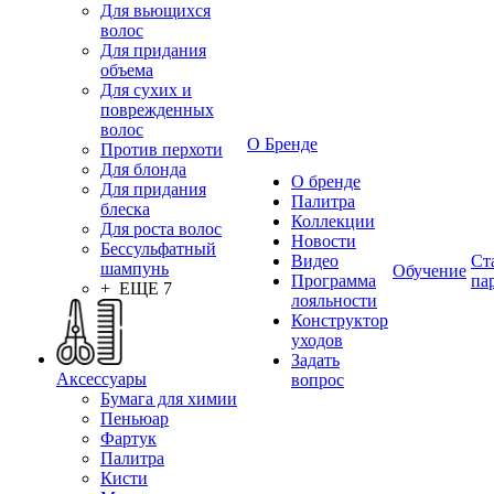
Для вьющихся
волос
Для придания
объема
Для сухих и
поврежденных
волос
О Бренде
Против перхоти
Для блонда
О бренде
Для придания
Палитра
блеска
Коллекции
Для роста волос
Новости
Бессульфатный
Видео
Ст
шампунь
Обучение
Программа
па
+ ЕЩЕ 7
лояльности
Конструктор
уходов
Задать
Аксессуары
вопрос
Бумага для химии
Пеньюар
Фартук
Палитра
Кисти