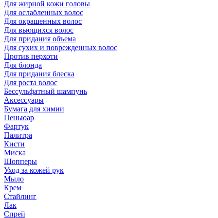
Для жирной кожи головы
Для ослабленных волос
Для окрашенных волос
Для вьющихся волос
Для придания объема
Для сухих и поврежденных волос
Против перхоти
Для блонда
Для придания блеска
Для роста волос
Бессульфатный шампунь
Аксессуары
Бумага для химии
Пеньюар
Фартук
Палитра
Кисти
Миска
Шопперы
Уход за кожей рук
Мыло
Крем
Стайлинг
Лак
Спрей