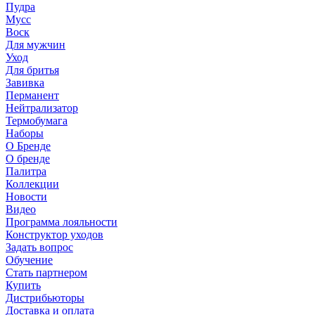
Пудра
Мусс
Воск
Для мужчин
Уход
Для бритья
Завивка
Перманент
Нейтрализатор
Термобумага
Наборы
О Бренде
О бренде
Палитра
Коллекции
Новости
Видео
Программа лояльности
Конструктор уходов
Задать вопрос
Обучение
Стать партнером
Купить
Дистрибьюторы
Доставка и оплата