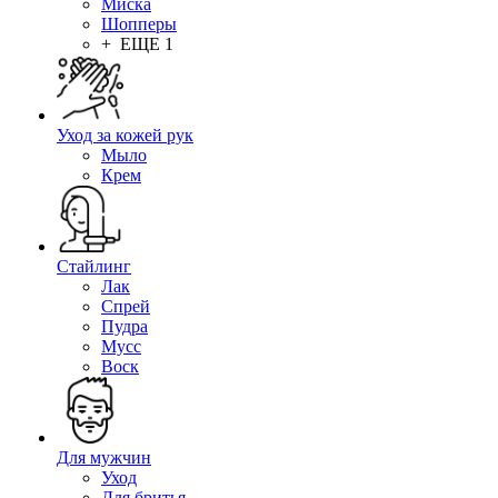
Миска
Шопперы
+ ЕЩЕ 1
Уход за кожей рук
Мыло
Крем
Стайлинг
Лак
Спрей
Пудра
Мусс
Воск
Для мужчин
Уход
Для бритья