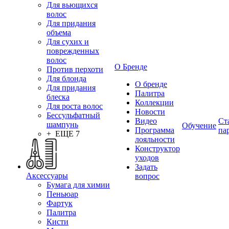
Для вьющихся
волос
Для придания
объема
Для сухих и
поврежденных
волос
О Бренде
Против перхоти
Для блонда
О бренде
Для придания
Палитра
блеска
Коллекции
Для роста волос
Новости
Бессульфатный
Видео
Ст
шампунь
Обучение
Программа
па
+ ЕЩЕ 7
лояльности
Конструктор
уходов
Задать
Аксессуары
вопрос
Бумага для химии
Пеньюар
Фартук
Палитра
Кисти