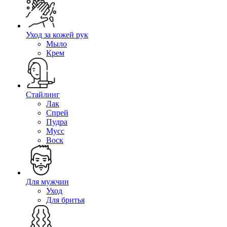
Уход за кожей рук
Мыло
Крем
Стайлинг
Лак
Спрей
Пудра
Мусс
Воск
Для мужчин
Уход
Для бритья