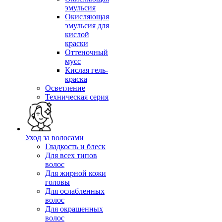
эмульсия
Окисляющая
эмульсия для
кислой
краски
Оттеночный
мусс
Кислая гель-
краска
Осветление
Техническая серия
Уход за волосами
Гладкость и блеск
Для всех типов
волос
Для жирной кожи
головы
Для ослабленных
волос
Для окрашенных
волос