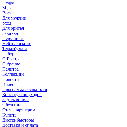
Пудра
Мусс
Воск
Для мужчин
Уход
Для бритья
Завивка
Перманент
Нейтрализатор
Термобумага
Наборы
О Бренде
О бренде
Палитра
Коллекции
Новости
Видео
Программа лояльности
Конструктор уходов
Задать вопрос
Обучение
Стать партнером
Купить
Дистрибьюторы
Доставка и оплата