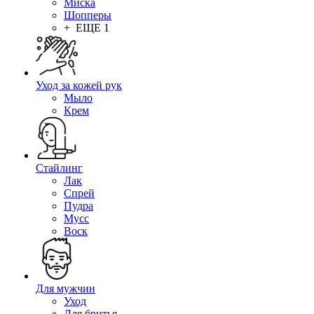
Миска
Шопперы
+ ЕЩЕ 1
Уход за кожей рук
Мыло
Крем
Стайлинг
Лак
Спрей
Пудра
Мусс
Воск
Для мужчин
Уход
Для бритья