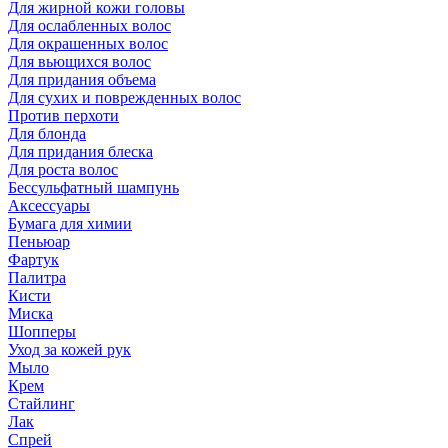
Для жирной кожи головы
Для ослабленных волос
Для окрашенных волос
Для вьющихся волос
Для придания объема
Для сухих и поврежденных волос
Против перхоти
Для блонда
Для придания блеска
Для роста волос
Бессульфатный шампунь
Аксессуары
Бумага для химии
Пеньюар
Фартук
Палитра
Кисти
Миска
Шопперы
Уход за кожей рук
Мыло
Крем
Стайлинг
Лак
Спрей