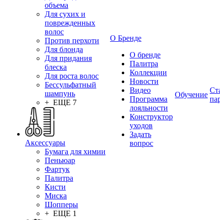
объема
Для сухих и
поврежденных
волос
О Бренде
Против перхоти
Для блонда
О бренде
Для придания
Палитра
блеска
Коллекции
Для роста волос
Новости
Бессульфатный
Видео
Ст
шампунь
Обучение
Программа
па
+ ЕЩЕ 7
лояльности
Конструктор
уходов
Задать
Аксессуары
вопрос
Бумага для химии
Пеньюар
Фартук
Палитра
Кисти
Миска
Шопперы
+ ЕЩЕ 1